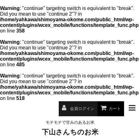
Warning
: "continue" targeting switch is equivalent to "break".
Did you mean to use "continue 2"? in
/home/yahkawa/shimoyama-okome.com/public_html/wp-
content/plugins/wcex_mobile/functions/template_func.php
on line
358
Warning
: "continue" targeting switch is equivalent to "break".
Did you mean to use "continue 2"? in
/home/yahkawa/shimoyama-okome.com/public_html/wp-
content/plugins/wcex_mobile/functions/template_func.php
on line
485
Warning
: "continue" targeting switch is equivalent to "break".
Did you mean to use "continue 2"? in
/home/yahkawa/shimoyama-okome.com/public_html/wp-
content/plugins/wcex_mobile/functions/template_func.php
on line
518
会員ログイン
カート
モチモチで甘みのあるお米
下山さんちのお米